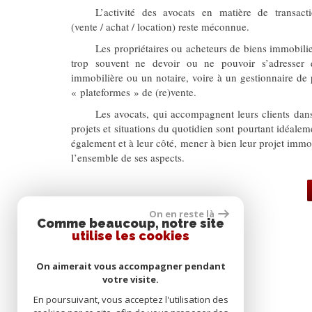
L’activité des avocats en matière de transact
(vente / achat / location) reste méconnue.
Les propriétaires ou acheteurs de biens immobilier
trop souvent ne devoir ou ne pouvoir s’adresser
immobilière ou un notaire, voire à un gestionnaire de
« plateformes » de (re)vente.
Les avocats, qui accompagnent leurs clients dan
projets et situations du quotidien sont pourtant idéalem
également et à leur côté, mener à bien leur projet immob
l’ensemble de ses aspects.
On en reste là
Comme beaucoup, notre site
utilise les cookies
On aimerait vous accompagner pendant
transaction@hl-avocats.com
votre visite.
14 rue Falguière,
75015
Paris
En poursuivant, vous acceptez l'utilisation des