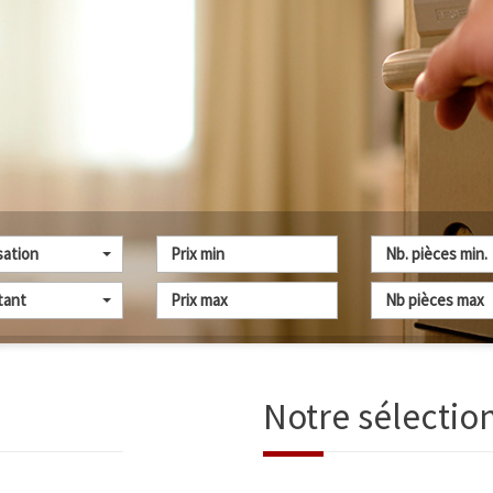
sation
tant
Notre sélectio