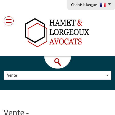
Choisir la langue
Vente
vente -