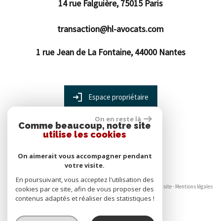
14 rue Falguière,
75015
Paris
transaction@hl-avocats.com
1 rue Jean de La Fontaine,
44000
Nantes
Espace propriétaire
On en reste là
Comme beaucoup, notre site
utilise les cookies
On aimerait vous accompagner pendant
votre visite.
En poursuivant, vous acceptez l'utilisation des
© 2026 | Tous droits réservés | Traduction powered by Google -
Plan du site
-
Mentions légales
cookies par ce site, afin de vous proposer des
-
Nos honoraires
-
Partenaires
-
Admin
contenus adaptés et réaliser des statistiques !
Site internet compatible multi-supports,