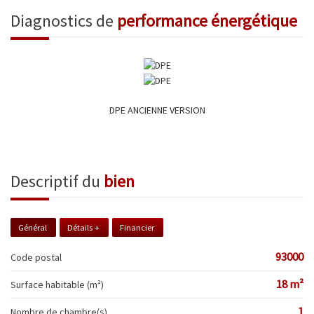
diagnostics de
performance énergétique
DPE ANCIENNE VERSION
descriptif du
bien
Général
Détails +
Financier
93000
Code postal
18 m²
Surface habitable (m²)
1
Nombre de chambre(s)