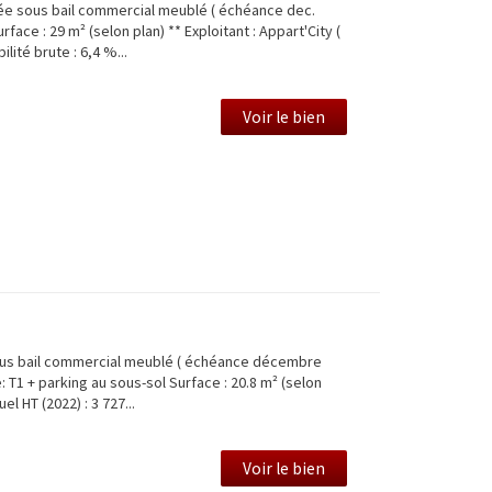
e sous bail commercial meublé ( échéance dec.
face : 29 m² (selon plan) ** Exploitant : Appart'City (
lité brute : 6,4 %...
Voir le bien
ous bail commercial meublé ( échéance décembre
T1 + parking au sous-sol Surface : 20.8 m² (selon
el HT (2022) : 3 727...
Voir le bien