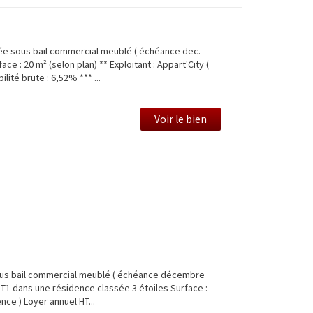
e sous bail commercial meublé ( échéance dec.
ce : 20 m² (selon plan) ** Exploitant : Appart'City (
lité brute : 6,52% *** ...
Voir le bien
ous bail commercial meublé ( échéance décembre
: T1 dans une résidence classée 3 étoiles Surface :
ence ) Loyer annuel HT...