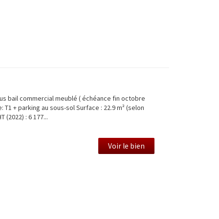
s bail commercial meublé ( échéance fin octobre
 T1 + parking au sous-sol Surface : 22.9 m² (selon
 (2022) : 6 177...
Voir le bien