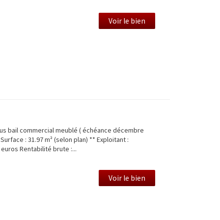
Voir le bien
ous bail commercial meublé ( échéance décembre
urface : 31.97 m² (selon plan) ** Exploitant :
euros Rentabilité brute :...
Voir le bien