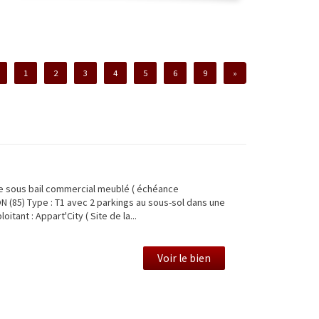
1
2
3
4
5
6
9
»
e sous bail commercial meublé ( échéance
 (85) Type : T1 avec 2 parkings au sous-sol dans une
itant : Appart'City ( Site de la...
Voir le bien