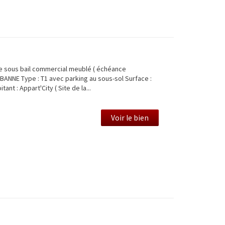
e sous bail commercial meublé ( échéance
BANNE Type : T1 avec parking au sous-sol Surface :
ant : Appart'City ( Site de la...
Voir le bien